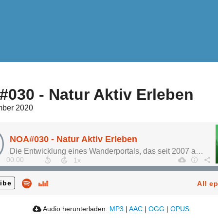
030 - Natur Aktiv Erleben
mber 2020
NOA#030 - Natur Aktiv Erleben
Die Entwicklung eines Wanderportals, das seit 2007 auf GPS-Nutzung setzt
00:00
ibe
All e
Audio herunterladen:
MP3
|
AAC
|
OGG
|
OPUS