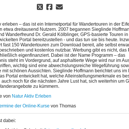
v erleben – das ist ein Internetportal für Wandertouren in der Eife
n etwa dreitausend Nutzern. 2007 begannen Sieglinde Hoffman
nd Wanderfreund Dr. Gerald Kölblinger, GPS-basierte Touren i
wickelten Portal bereitzustellen - und das tun sie bis heute. Inz
rt fast 150 Wandertouren zum Download bereit, alle selbst erwa
t beschrieben und kostenlos nutzbar. Werbung gibt es nicht, das P
chließlich eigenfinanziert. Dabei ist der Name Programm – das
bnis steht im Vordergrund, auf asphaltierte Wege wird nur im A
riffen, wichtig sind eine abwechslungsreiche Wegeführung sow
e mit schönen Aussichten. Sieglinde Hoffmann berichtet uns im I
as Portal entwickelt hat, welche Alleinstellungsmerkmale es bes
 auch noch für die nächsten Jahre Lust hat, sich weiterhin um 
Wanderangebote zu kümmern.
e von
Natur Aktiv Erleben
ermine der Online-Kurse
von Thomas
t dabei: