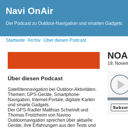
Navi OnAir
Der Podcast zu Outdoor-Navigation und smarten Gadgets
Startseite
Archiv
Über diesen Podcast
NOA#
19. Nove
Über diesen Podcast
Satellitennavigation bei Outdoor-Aktivitäten.
Themen: GPS-Geräte, Smartphone-
Navigation, Internet-Portale, digitale Karten
und smarte Gadgets.
Subscr
Der GPS-Radler Matthias Schwindt und
Thomas Froitzheim von Naviso
Outdoornavigation sprechen über aktuelle
Geräte, ihre Erfahrungen aus den Tests und