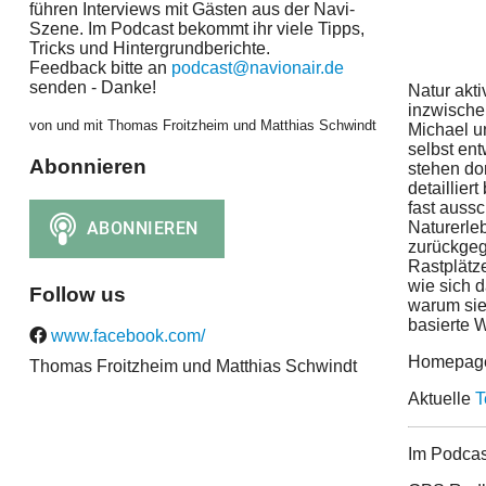
führen Interviews mit Gästen aus der Navi-
Szene. Im Podcast bekommt ihr viele Tipps,
Tricks und Hintergrundberichte.
Feedback bitte an
podcast@navionair.de
senden - Danke!
Natur akti
inzwische
von und mit Thomas Froitzheim und Matthias Schwindt
Michael u
selbst ent
Abonnieren
stehen do
detaillier
fast auss
Naturerle
zurückgeg
Rastplätz
wie sich d
Follow us
warum sie
basierte 
www.facebook.com/
Homepag
Thomas Froitzheim und Matthias Schwindt
Aktuelle
T
Im Podcas