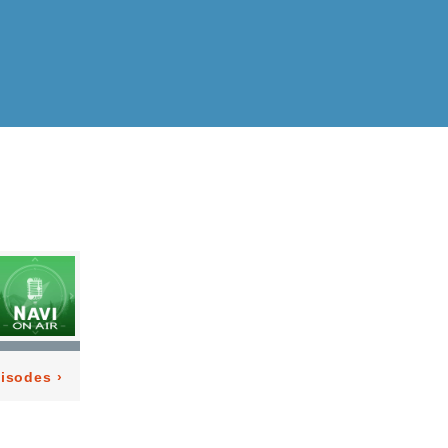
pisodes
›