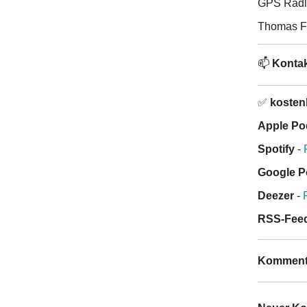
GPS Radle
Thomas Fr
📫
Kontak
✅
kosten
Apple Po
Spotify
-
Google P
Deezer
-
RSS-Fee
Komment