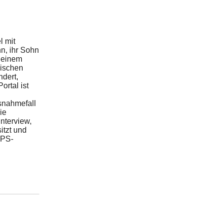
l mit
n, ihr Sohn
n einem
wischen
ndert,
ortal ist
usnahmefall
ie
nterview,
itzt und
GPS-