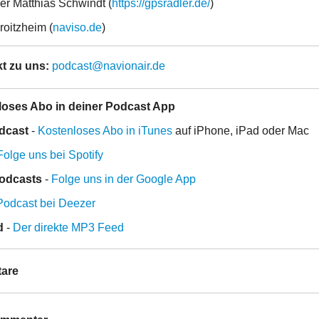
r Matthias Schwindt (
https://gpsradler.de/
)
oitzheim (
naviso.de
)
t zu uns:
podcast@navionair.de
loses Abo in deiner Podcast App
dcast
-
Kostenloses Abo in iTunes
auf iPhone, iPad oder Mac
Folge uns bei Spotify
odcasts
-
Folge uns in der Google App
Podcast bei Deezer
d
-
Der direkte MP3 Feed
are