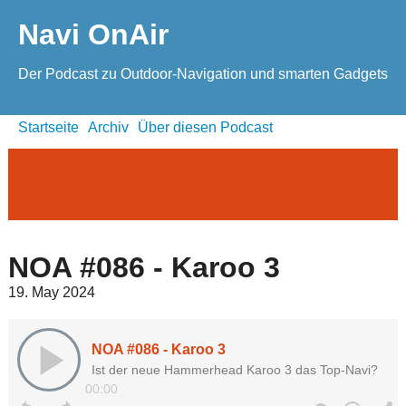
Navi OnAir
Der Podcast zu Outdoor-Navigation und smarten Gadgets
Startseite
Archiv
Über diesen Podcast
NOA #086 - Karoo 3
19. May 2024
NOA #086 - Karoo 3
Ist der neue Hammerhead Karoo 3 das Top-Navi?
00:00