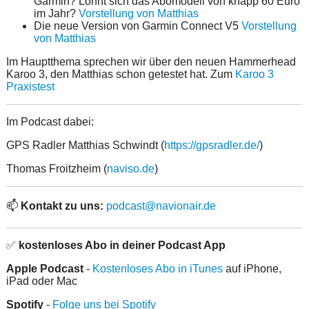
Garmin? Lohnt sich das Abomodell von knapp 60 Euro
im Jahr?
Vorstellung von Matthias
Die neue Version von Garmin Connect V5
Vorstellung
von Matthias
Im Hauptthema sprechen wir über den neuen Hammerhead
Karoo 3, den Matthias schon getestet hat. Zum
Karoo 3
Praxistest
Im Podcast dabei:
GPS Radler Matthias Schwindt (
https://gpsradler.de/
)
Thomas Froitzheim (
naviso.de
)
📫
Kontakt zu uns:
podcast@navionair.de
✅
kostenloses Abo in deiner Podcast App
Apple Podcast
-
Kostenloses Abo in iTunes
auf iPhone,
iPad oder Mac
Spotify
-
Folge uns bei Spotify